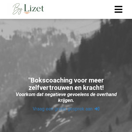
ngen
 policy
oneel
onele
"Bokscoaching voor meer
s zijn
zelfvertrouwen en kracht!
kelijk om
Voorkom dat negatieve gevoelens de overhand
bsite te
krijgen.
ken. Ze
Vraag een gratis gesprek aan
 gebruikt
asisfuncties
der deze