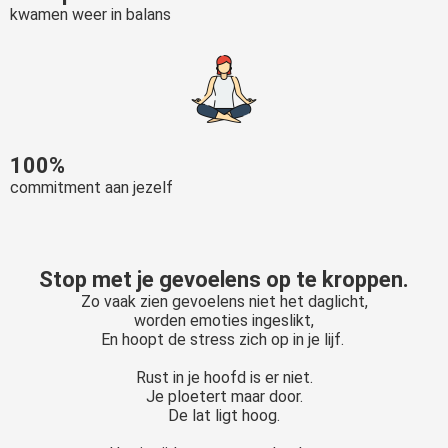
kwamen weer in balans
 op de
e. Hierdoor
 website-
ren
nte
enties
gebaseerd
100%
 gedrag van
commitment aan jezelf
ezoeker.
Stop met je gevoelens op te kroppen.
uren
Zo vaak zien gevoelens niet het daglicht,
worden emoties ingeslikt,
En hoopt de stress zich op in je lijf.
Rust in je hoofd is er niet.
Je ploetert maar door.
De lat ligt hoog.