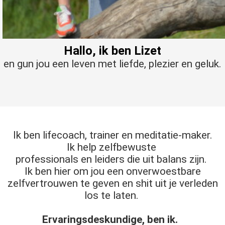
s kan de
e niet
oneren.
Hallo, ik ben Lizet
ieken
en gun jou een leven met liefde, plezier en geluk.
ische
s worden
kt om
em
tie te
elen over
Ik ben lifecoach, trainer en meditatie-maker.
drag van
Ik help zelfbewuste
zoeker op
professionals en leiders die uit balans zijn.
site.
Ik ben hier om jou een onverwoestbare
zelfvertrouwen te geven en shit uit je verleden
ing
los te laten.
ingcookies
 gebruikt
Ervaringsdeskundige, ben ik.
oekers te