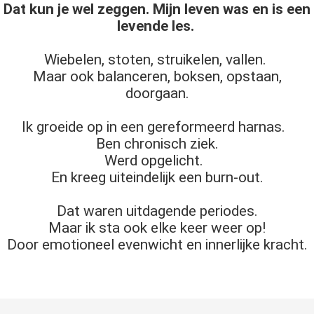
Dat kun je wel zeggen. Mijn leven was en is een
 op de
levende les.
e. Hierdoor
 website-
Wiebelen, stoten, struikelen, vallen.
ren
Maar ook balanceren, boksen, opstaan,
nte
doorgaan.
enties
gebaseerd
Ik groeide op in een gereformeerd harnas.
 gedrag van
Ben chronisch ziek.
ezoeker.
Werd opgelicht.
En kreeg uiteindelijk een burn-out.
uren
Dat waren uitdagende periodes.
Maar ik sta ook elke keer weer op!
Door emotioneel evenwicht en innerlijke kracht.