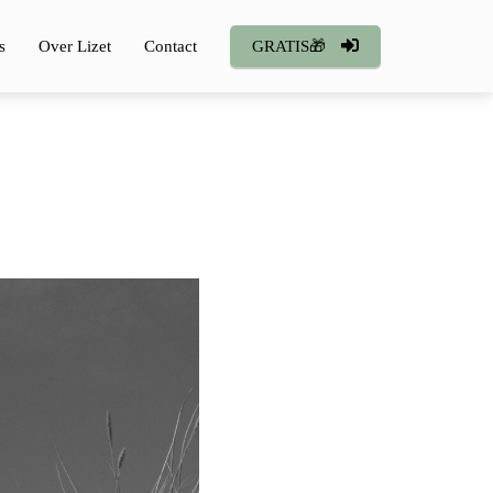
s
Over Lizet
Contact
GRATIS🎁