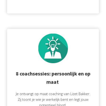
 op de
e. Hierdoor
 website-
ren
nte
enties
gebaseerd
 gedrag van
ezoeker.
uren
8 coachsessies: persoonlijk en op
maat
Je ontvangt op maat coaching van Lizet Bakker.
Zij toont je wie je werkelijk bent en legt jouw
potentieel bloot!