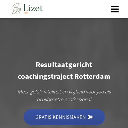
ngen
 policy
Resultaatgericht
oneel
coachingstraject Rotterdam
onele
s zijn
kelijk om
Meer geluk, vitaliteit en vrijheid voor jou als
bsite te
drukbezette professional
ken. Ze
 gebruikt
GRATIS KENNISMAKEN
asisfuncties
der deze