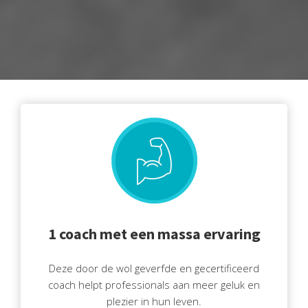
s kan de
e niet
oneren.
ieken
ische
s worden
kt om
em
tie te
elen over
drag van
zoeker op
site.
1 coach met een massa ervaring
ing
Deze door de wol geverfde en gecertificeerd
ingcookies
coach helpt professionals aan meer geluk en
 gebruikt
plezier in hun leven.
oekers te