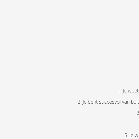
1. Je wee
2. Je bent succesvol van buit
3
5. Je 