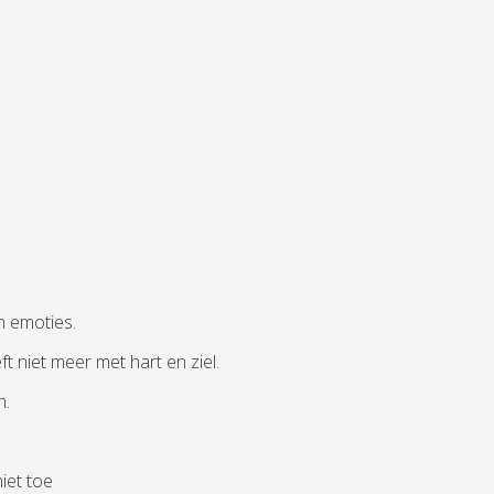
n emoties.
ft niet meer met hart en ziel.
n.
iet toe