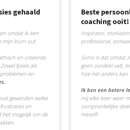
ssies gehaald
Beste persoonl
coaching ooit!
men omdat ik een
Inspirator, motivator
 mijn burn out.
professional, zomaar
athisch en creëerde
Soms is dat omdat ze
 Zowel fysiek als
geen oordeel velt, 
n problemen en
hoe het anders kan.
es.
Ik ben een betere 
wust geworden welke
mij elke keer weer m
frustraties en
oorspronkelijke doe
d het mogelijk om de
mezelf!
akken.