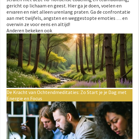
gericht op lichaam en geest. Hier ga je doen, voelen en
ervaren en niet alleen urenlang praten. Ga de confrontatie
aan met twijfels, angsten en weggestopte emoties … en
overwin ze voor eens en altijd!
Anderen bekeken ook
De Kracht van Ochtendmeditaties: Zo Start je je Dag met
Energie en Focus