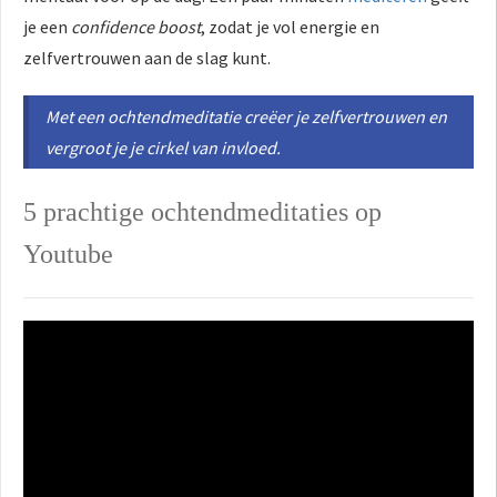
 op de
je een
confidence boost
, zodat je vol energie en
e. Hierdoor
zelfvertrouwen aan de slag kunt.
 website-
ren
Met een ochtendmeditatie creëer je zelfvertrouwen en
nte
vergroot je je cirkel van invloed.
enties
gebaseerd
 gedrag van
5 prachtige ochtendmeditaties op
ezoeker.
Youtube
uren