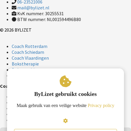
06-23521006
mail@bylizet.nl
KvK nummer: 30255531
BTW nummer: NL001594496B80
© 2026 BYLIZET
Coach Rotterdam
Coach Schiedam
Coach Vlaardingen
Bokstherapie
Bokscoaching
Lichaamsgerichte therapieën
Coaching in Rotterdam
ByLizet gebruikt cookies
Lifecoach Rotterdam
Transformatiecoaching Rotterdam
Maak gebruik van een veilige website
Privacy policy
Krachtgerichte coaching Rotterdam
Bokscoaching Rotterdam
Loopbaan coach Rotterdam