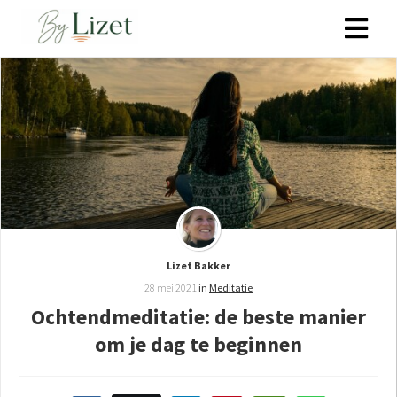
ngen
 policy
oneel
onele
s zijn
Lizet Bakker
kelijk om
28 mei 2021
in
Meditatie
bsite te
Ochtendmeditatie: de beste manier
ken. Ze
om je dag te beginnen
 gebruikt
asisfuncties
der deze