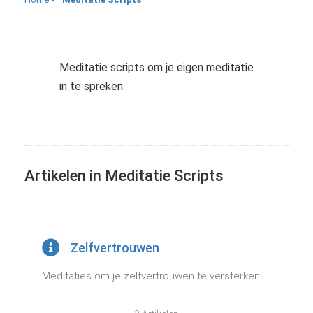
s kan de
e niet
oneren.
Meditatie scripts om je eigen meditatie
ieken
in te spreken.
ische
s worden
kt om
em
tie te
Artikelen in Meditatie Scripts
elen over
drag van
zoeker op
site.
Zelfvertrouwen
ing
ingcookies
Meditaties om je zelfvertrouwen te versterken....
 gebruikt
oekers te