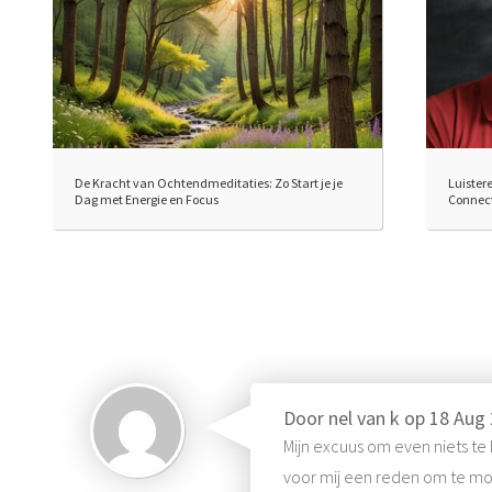
De Kracht van Ochtendmeditaties: Zo Start je je
Luister
Dag met Energie en Focus
Connect
Door
nel van k
op
18 Aug
Mijn excuus om even niets te 
voor mij een reden om te mog