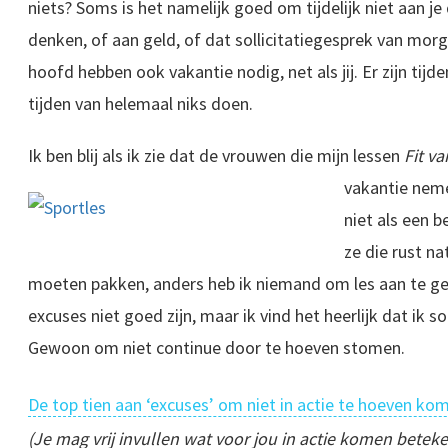
niets? Soms is het namelijk goed om tijdelijk niet aan je
denken, of aan geld, of dat sollicitatiegesprek van morge
hoofd hebben ook vakantie nodig, net als jij. Er zijn tijd
tijden van helemaal niks doen.
Ik ben blij als ik zie dat de vrouwen die mijn lessen
Fit v
vakantie neme
niet als een 
ze die rust nat
moeten pakken, anders heb ik niemand om les aan te g
excuses niet goed zijn, maar ik vind het heerlijk dat ik
Gewoon om niet continue door te hoeven stomen.
De top tien aan ‘excuses’ om niet in actie te hoeven ko
(Je mag vrij invullen wat voor jou in actie komen betek