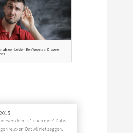
en als een Leider - Een Weg naar Diepere
ies
 2015
hoeven doen is "ik ben moe". Dat is
en relaxen. Dat wil niet zeggen,