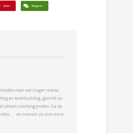
Delen
Reageren
anisaties naar een hoger niveau
ching en teambuilding, gericht op
iet alleen urenlang praten. Ga de
moties … en overwin ze voor eens