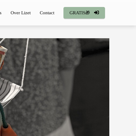
s
Over Lizet
Contact
GRATIS🎁