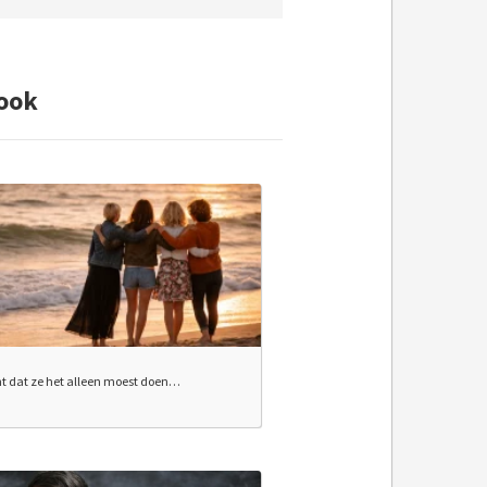
ook
t dat ze het alleen moest doen…