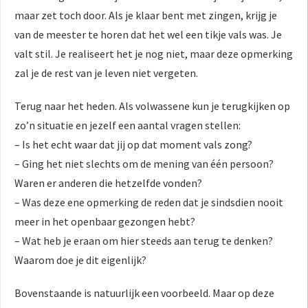
 op de
maar zet toch door. Als je klaar bent met zingen, krijg je
e. Hierdoor
van de meester te horen dat het wel een tikje vals was. Je
 website-
valt stil. Je realiseert het je nog niet, maar deze opmerking
ren
zal je de rest van je leven niet vergeten.
nte
enties
Terug naar het heden. Als volwassene kun je terugkijken op
gebaseerd
zo’n situatie en jezelf een aantal vragen stellen:
 gedrag van
– Is het echt waar dat jij op dat moment vals zong?
ezoeker.
– Ging het niet slechts om de mening van één persoon?
Waren er anderen die hetzelfde vonden?
uren
– Was deze ene opmerking de reden dat je sindsdien nooit
meer in het openbaar gezongen hebt?
– Wat heb je eraan om hier steeds aan terug te denken?
Waarom doe je dit eigenlijk?
Bovenstaande is natuurlijk een voorbeeld. Maar op deze