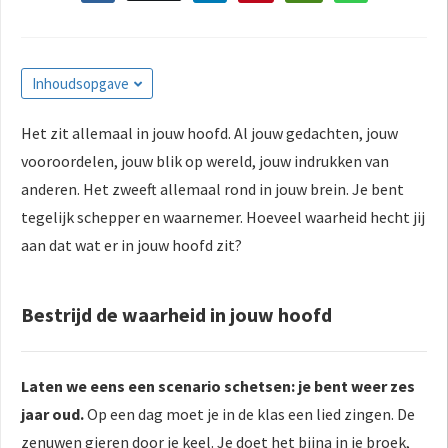
s kan de
e niet
oneren.
Inhoudsopgave
ieken
ische
Het zit allemaal in jouw hoofd. Al jouw gedachten, jouw
s worden
vooroordelen, jouw blik op wereld, jouw indrukken van
kt om
anderen. Het zweeft allemaal rond in jouw brein. Je bent
em
tegelijk schepper en waarnemer. Hoeveel waarheid hecht jij
tie te
aan dat wat er in jouw hoofd zit?
elen over
drag van
zoeker op
Bestrijd de waarheid in jouw hoofd
site.
ing
Laten we eens een scenario schetsen: je bent weer zes
ingcookies
jaar oud.
Op een dag moet je in de klas een lied zingen. De
 gebruikt
zenuwen gieren door je keel. Je doet het bijna in je broek,
oekers te