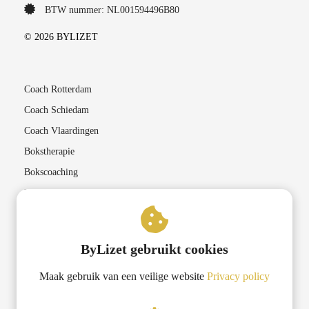
BTW nummer: NL001594496B80
© 2026 BYLIZET
Coach Rotterdam
Coach Schiedam
Coach Vlaardingen
Bokstherapie
Bokscoaching
Lichaamsgerichte therapieën
Coaching in Rotterdam
ByLizet gebruikt cookies
Lifecoach Rotterdam
Maak gebruik van een veilige website
Privacy policy
Transformatiecoaching Rotterdam
Krachtgerichte coaching Rotterdam