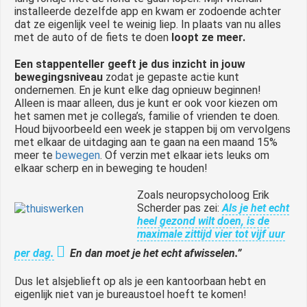
installeerde dezelfde app en kwam er zodoende achter
dat ze eigenlijk veel te weinig liep. In plaats van nu alles
met de auto of de fiets te doen
loopt ze meer.
Een stappenteller geeft je dus inzicht in jouw
bewegingsniveau
zodat je gepaste actie kunt
ondernemen. En je kunt elke dag opnieuw beginnen!
Alleen is maar alleen, dus je kunt er ook voor kiezen om
het samen met je collega’s, familie of vrienden te doen.
Houd bijvoorbeeld een week je stappen bij om vervolgens
met elkaar de uitdaging aan te gaan na een maand 15%
meer te
bewegen
. Of verzin met elkaar iets leuks om
elkaar scherp en in beweging te houden!
Zoals neuropsycholoog Erik
Scherder pas zei:
Als je het echt
heel gezond wilt doen, is de
maximale zittijd vier tot vijf uur
per dag.
En dan moet je het echt afwisselen.”
Dus let alsjeblieft op als je een kantoorbaan hebt en
eigenlijk niet van je bureaustoel hoeft te komen!