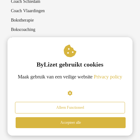
Coach Schiedam
Coach Vlaardingen
Bokstherapie
Bokscoaching
Lichaamsgerichte therapieën
Coaching in Rotterdam
ByLizet gebruikt cookies
Lifecoach Rotterdam
Maak gebruik van een veilige website
Privacy policy
Transformatiecoaching Rotterdam
Krachtgerichte coaching Rotterdam
Bokscoaching Rotterdam
Loopbaan coach Rotterdam
Alleen Functioneel
Accepteer alle