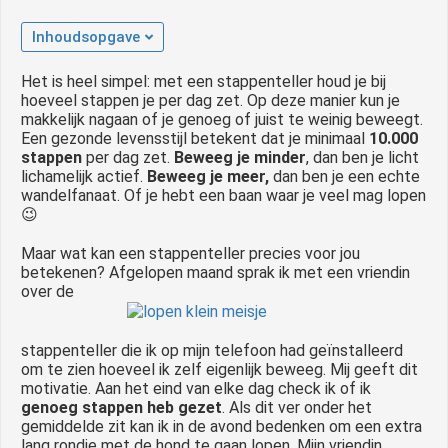
 op de
Inhoudsopgave
e. Hierdoor
 website-
Het is heel simpel: met een stappenteller houd je bij
ren
hoeveel stappen je per dag zet. Op deze manier kun je
nte
makkelijk nagaan of je genoeg of juist te weinig beweegt.
Een gezonde levensstijl betekent dat je minimaal
10.000
enties
stappen
per dag zet.
Beweeg je minder
, dan ben je licht
gebaseerd
lichamelijk actief.
Beweeg je meer,
dan ben je een echte
 gedrag van
wandelfanaat. Of je hebt een baan waar je veel mag lopen
ezoeker.
😉
Maar wat kan een stappenteller precies voor jou
betekenen? Afgelopen maand sprak ik met een vriendin
uren
over de
stappenteller die ik op mijn telefoon had geïnstalleerd
om te zien hoeveel ik zelf eigenlijk beweeg. Mij geeft dit
motivatie. Aan het eind van elke dag check ik of ik
genoeg stappen heb gezet
. Als dit ver onder het
gemiddelde zit kan ik in de avond bedenken om een extra
lang rondje met de hond te gaan lopen. Mijn vriendin