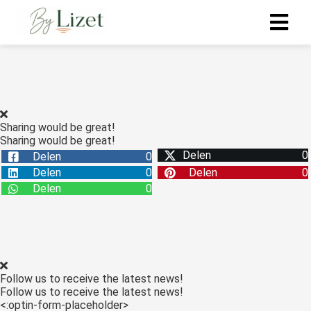
ngen
 policy
Sharing would be great!
Sharing would be great!
Delen
0
Delen
0
oneel
Delen
0
Delen
0
onele
Delen
0
s zijn
kelijk om
bsite te
ken. Ze
 gebruikt
Follow us to receive the latest news!
asisfuncties
Follow us to receive the latest news!
der deze
<:optin-form-placeholder>