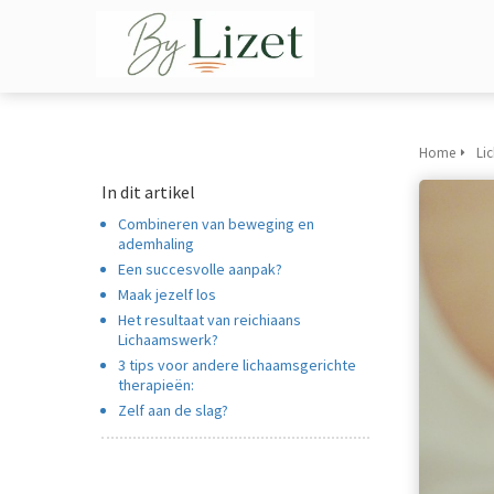
m anoniem
nformatie te
erzamelen over
et gedrag van een
ezoeker op de
ebsite.
Home
Li
In dit artikel
arketing
Combineren van beweging en
arketingcookies
ademhaling
orden gebruikt
Een succesvolle aanpak?
m bezoekers te
Maak jezelf los
olgen op de
Het resultaat van reichiaans
ebsite. Hierdoor
Lichaamswerk?
unnen website-
3 tips voor andere lichaamsgerichte
therapieën:
igenaren relevante
Zelf aan de slag?
dvertenties tonen
ebaseerd op het
edrag van deze