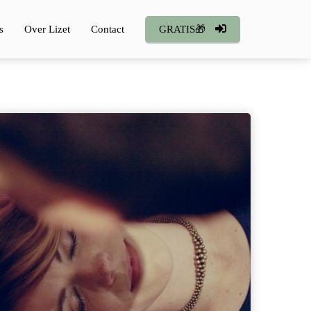
s
Over Lizet
Contact
GRATIS🎁