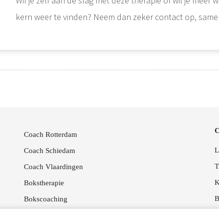
Wil je zelf aan de slag met deze therapie of wil je meer
kern weer te vinden? Neem dan zeker contact op, same
C
Coach Rotterdam
L
Coach Schiedam
T
Coach Vlaardingen
K
Bokstherapie
B
Bokscoaching
L
Lichaamsgerichte therapieën