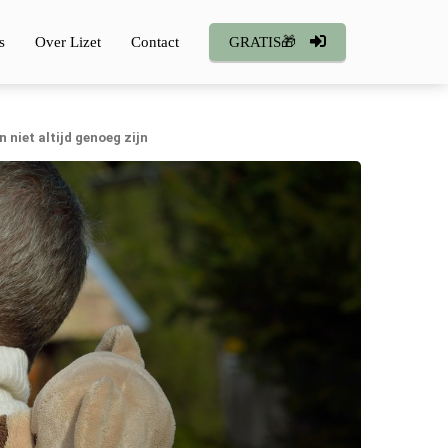
s
Over Lizet
Contact
GRATIS🎁
iet altijd genoeg zijn