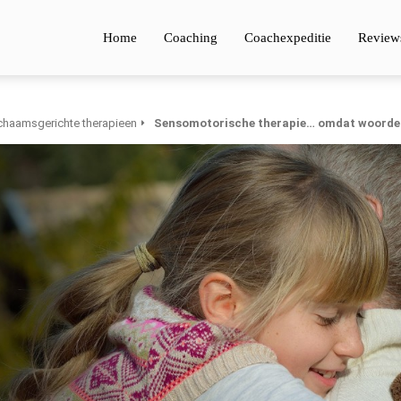
Home
Coaching
Coachexpeditie
Review
chaamsgerichte therapieen
Sensomotorische therapie… omdat woorden n