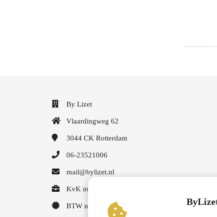
By Lizet
Vlaardingweg 62
3044 CK
Rotterdam
06-23521006
mail@bylizet.nl
KvK nummer: 30255531
ByLizet
BTW nummer: NL001594496B80