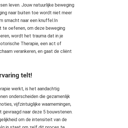
ssen leven. Jouw natuurlijke beweging
ging naar buiten toe wordt niet meer
rm smacht naar een knuffel.In
it te oefenen, om deze beweging
ren, wordt het trauma dat in je
otorische Therapie, een act of
lichaam verankeren, en gaat de cliënt
varing telt!
apie werkt, is het aandachtig
tenen onderscheiden die gezamenlijk
ties, vijfzintuiglijke waarnemingen,
dt gevraagd naar deze 5 bouwstenen.
elijkheid om de intensiteit van de
olg in staat om zelf dit proces te