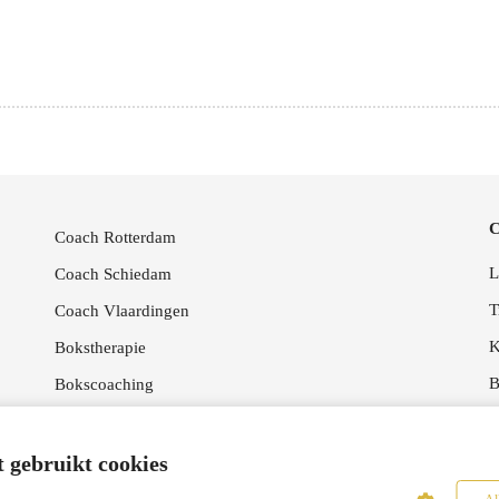
C
Coach Rotterdam
L
Coach Schiedam
T
Coach Vlaardingen
K
Bokstherapie
B
Bokscoaching
L
Lichaamsgerichte therapieën
 gebruikt cookies