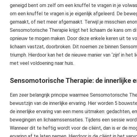
geneigd bent om zelf om een knuffel te vragen in je volwa
om een knuffel te vragen is je eigenlijk afgeleerd. De bewe
gemaakt, of niet meer afgemaakt. Terwijl je misschien eno
Sensomotorische Therapie krijgt het lichaam de kans om d
opnieuw te mogen maken. Door deze enkele keren uit te voe
lichaam vastzat, doorbroken. Dit noemen ze binnen Sensom
triumph. Hierdoor kan het de nieuwe manier van ‘zijn’ in het 
met veel voldoening naar huis.
Sensomotorische Therapie: de innerlijke er
Een zeer belangrijk principe waarmee Sensomotorische Ther
bewustzijn van de innerlijke ervaring. Hier worden 5 bouws
de innerlijke ervaring van een mens uitmaken: gedachten, emo
bewegingen en lichaamssensaties. Tijdens een sessie wor
Wanneer dit te heftig wordt voor de cliënt, dan is er de mog
ervaring af te laten nemen. Hierdoor is de cliënt in het verv