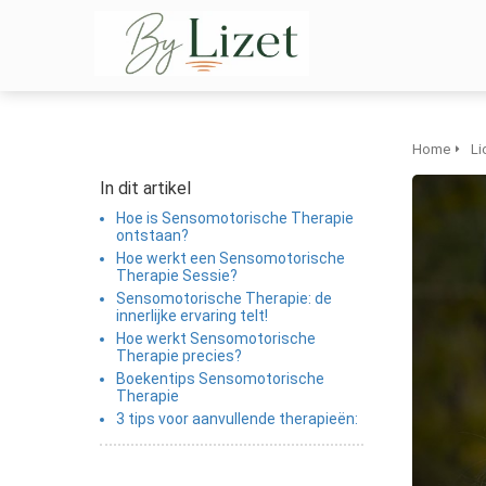
m anoniem
nformatie te
erzamelen over
et gedrag van een
ezoeker op de
ebsite.
Home
Li
In dit artikel
arketing
Hoe is Sensomotorische Therapie
arketingcookies
ontstaan?
orden gebruikt
Hoe werkt een Sensomotorische
Therapie Sessie?
m bezoekers te
Sensomotorische Therapie: de
olgen op de
innerlijke ervaring telt!
ebsite. Hierdoor
Hoe werkt Sensomotorische
unnen website-
Therapie precies?
Boekentips Sensomotorische
igenaren relevante
Therapie
dvertenties tonen
3 tips voor aanvullende therapieën:
ebaseerd op het
edrag van deze