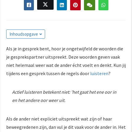
s kan de
e niet
oneren.
ieken
Inhoudsopgave
ische
s worden
Als je in gesprek bent, hoor je ongetwijfeld de woorden die
kt om
je gesprekspartner uitspreekt. Deze woorden geven vaak
em
niet helemaal weer wat de ander écht voelt en denkt. Kun jij
tie te
tijdens een gesprek tussen de regels door
luisteren
?
elen over
drag van
zoeker op
Actief luisteren betekent niet: 'het gaat het ene oor in
site.
en het andere oor weer uit.
ing
ingcookies
Als de ander niet expliciet uitspreekt wat zijn of haar
 gebruikt
beweegredenen zijn, dan vul je dit vaak voor de ander in. Het
oekers te