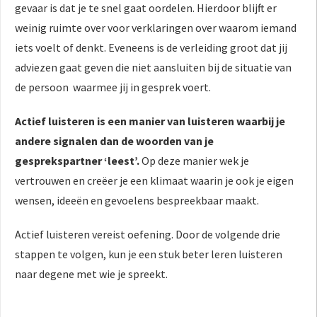
gevaar is dat je te snel gaat oordelen. Hierdoor blijft er
 op de
weinig ruimte over voor verklaringen over waarom iemand
e. Hierdoor
iets voelt of denkt. Eveneens is de verleiding groot dat jij
 website-
ren
adviezen gaat geven die niet aansluiten bij de situatie van
nte
de persoon waarmee jij in gesprek voert.
enties
gebaseerd
Actief luisteren is een manier van luisteren waarbij je
 gedrag van
andere signalen dan de woorden van je
ezoeker.
gesprekspartner ‘leest’.
Op deze manier wek je
vertrouwen en creëer je een klimaat waarin je ook je eigen
uren
wensen, ideeën en gevoelens bespreekbaar maakt.
Actief luisteren vereist oefening. Door de volgende drie
stappen te volgen, kun je een stuk beter leren luisteren
naar degene met wie je spreekt.