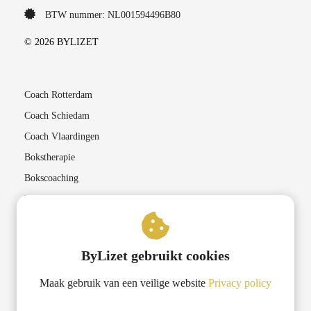
BTW nummer: NL001594496B80
© 2026 BYLIZET
Coach Rotterdam
Coach Schiedam
Coach Vlaardingen
Bokstherapie
Bokscoaching
Lichaamsgerichte therapieën
Coaching in Rotterdam
ByLizet gebruikt cookies
Lifecoach Rotterdam
Maak gebruik van een veilige website
Privacy policy
Transformatiecoaching Rotterdam
Krachtgerichte coaching Rotterdam