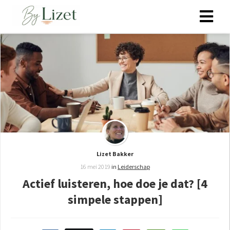
ngen
 policy
oneel
onele
s zijn
Lizet Bakker
kelijk om
16 mei 2019
in
Leiderschap
bsite te
Actief luisteren, hoe doe je dat? [4
ken. Ze
simpele stappen]
 gebruikt
asisfuncties
der deze