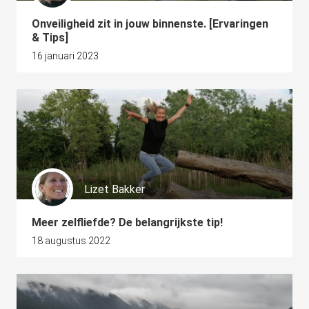
s kan de
e niet
Onveiligheid zit in jouw binnenste. [Ervaringen
& Tips]
oneren.
16 januari 2023
ieken
ische
s worden
kt om
em
tie te
elen over
Lizet Bakker
drag van
zoeker op
site.
Meer zelfliefde? De belangrijkste tip!
18 augustus 2022
ing
ingcookies
 gebruikt
oekers te