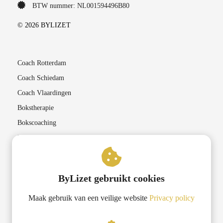
BTW nummer: NL001594496B80
© 2026 BYLIZET
Coach Rotterdam
Coach Schiedam
Coach Vlaardingen
Bokstherapie
Bokscoaching
Lichaamsgerichte therapieën
Coaching in Rotterdam
ByLizet gebruikt cookies
Lifecoach Rotterdam
Maak gebruik van een veilige website
Privacy policy
Transformatiecoaching Rotterdam
Krachtgerichte coaching Rotterdam