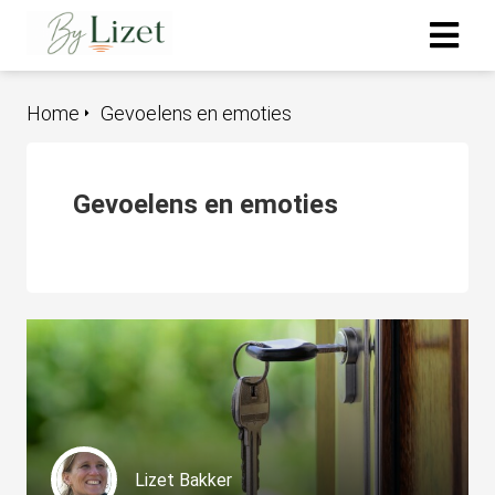
Home
Gevoelens en emoties
ngen
 policy
Gevoelens en emoties
oneel
onele
s zijn
kelijk om
bsite te
ken. Ze
 gebruikt
asisfuncties
Lizet Bakker
der deze