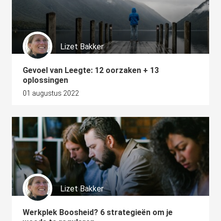
 op de
e. Hierdoor
 website-
ren
Lizet Bakker
nte
enties
Gevoel van Leegte: 12 oorzaken + 13
gebaseerd
oplossingen
 gedrag van
01 augustus 2022
ezoeker.
uren
Lizet Bakker
Werkplek Boosheid? 6 strategieën om je