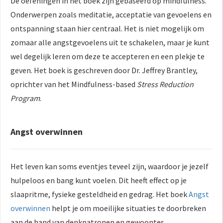
De oefeningen in het boek zijn gebaseerd op mindfulness.
Onderwerpen zoals meditatie, acceptatie van gevoelens en
ontspanning staan hier centraal. Het is niet mogelijk om
zomaar alle angstgevoelens uit te schakelen, maar je kunt
wel degelijk leren om deze te accepteren en een plekje te
geven. Het boek is geschreven door Dr. Jeffrey Brantley,
oprichter van het Mindfulness-based
Stress Reduction
Program
.
Angst overwinnen
Het leven kan soms eventjes teveel zijn, waardoor je jezelf
hulpeloos en bang kunt voelen. Dit heeft effect op je
slaapritme, fysieke gesteldheid en gedrag. Het boek
Angst
overwinnen
helpt je om moeilijke situaties te doorbreken
aan de hand van denkpatronen en gewoontes.