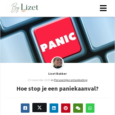
ngen
 policy
oneel
onele
Lizet Bakker
s zijn
23 november 2020
in
Persoonlijke ontwikkeling
kelijk om
Hoe stop je een paniekaanval?
bsite te
ken. Ze
 gebruikt
asisfuncties
der deze