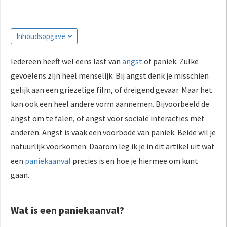
s kan de
e niet
oneren.
Inhoudsopgave
ieken
Iedereen heeft wel eens last van
angst
of paniek. Zulke
ische
gevoelens zijn heel menselijk. Bij angst denk je misschien
s worden
gelijk aan een griezelige film, of dreigend gevaar. Maar het
kt om
em
kan ook een heel andere vorm aannemen. Bijvoorbeeld de
tie te
angst om te falen, of angst voor sociale interacties met
elen over
anderen. Angst is vaak een voorbode van paniek. Beide wil je
drag van
natuurlijk voorkomen. Daarom leg ik je in dit artikel uit wat
zoeker op
een
paniekaanval
precies is en hoe je hiermee om kunt
site.
gaan.
ing
ingcookies
Wat is een paniekaanval?
 gebruikt
oekers te