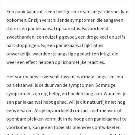
 op de
Een paniekaanval is een heftige vorm van angst die snel kan
e. Hierdoor
opkomen. Er zijn verschillende symptomen die aangeven
 website-
ren
dat er een paniekaanval op komst is. Bijvoorbeeld
nte
zweethanden, een duizelig gevoel, een droge keel en zelfs
enties
hartkloppingen. Bij een paniekaanval lijkt alles
gebaseerd
onwerkelijk, waardoor je angstige gedachten krijgt die
 gedrag van
weer een effect hebben op lichamelijke reacties.
ezoeker.
Het voornaamste verschil tussen ‘normale’ angst en een
uren
paniekaanval is de duur van de symptomen. Sommige
symptomen zijn erg heftig en houden lang aan. Wanneer je
een paniekaanval hebt gehad, wil je dit natuurlijk niet nog
eens ervaren. Als je bijvoorbeeld contact met mensen of
openbare plekken vermijdt in de hoop een paniekaanval te
voorkomen, kun je een fobie als pleinvrees ontwikkelen.