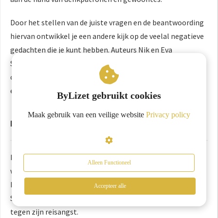
Door het stellen van de juiste vragen en de beantwoording
hiervan ontwikkel je een andere kijk op de veelal negatieve
gedachten die je kunt hebben. Auteurs Nik en Eva
Speakman hebben onderzoek gedaan naar gedrag en
conditionering, en hebben in dit boek relevante theorieën
en oplossingen verzameld om angst te overwinnen.
ByLizet gebruikt cookies
Maak gebruik van een veilige website
Privacy policy
Reisoefeningen
Het boek
Reisoefeningen
heeft een bijzondere en
Alleen Functioneel
waardevolle invalshoek wat betreft verschillende angsten.
Ingmar Heytze, auteur van Reisoefeningen en Het
Accepteer alle
Scooterdagboek, beschrijft de strijd die hij heeft gevoerd
tegen zijn reisangst.