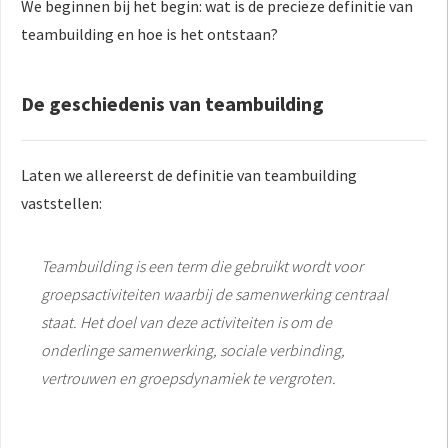
We beginnen bij het begin: wat is de precieze definitie van
 op de
teambuilding en hoe is het ontstaan?
e. Hierdoor
 website-
ren
De geschiedenis van teambuilding
nte
enties
gebaseerd
Laten we allereerst de definitie van teambuilding
 gedrag van
vaststellen:
ezoeker.
Teambuilding is een term die gebruikt wordt voor
uren
groepsactiviteiten waarbij de samenwerking centraal
staat. Het doel van deze activiteiten is om de
onderlinge samenwerking, sociale verbinding,
vertrouwen en groepsdynamiek te vergroten.