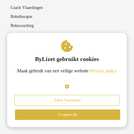
Coach Vlaardingen
Bokstherapie
Bokscoaching
Lichaamsgerichte therapieën
Coaching in Rotterdam
ByLizet gebruikt cookies
Lifecoach Rotterdam
Maak gebruik van een veilige website
Privacy policy
Transformatiecoaching Rotterdam
Krachtgerichte coaching Rotterdam
Bokscoaching Rotterdam
Loopbaan coach Rotterdam
Alleen Functioneel
Accepteer alle