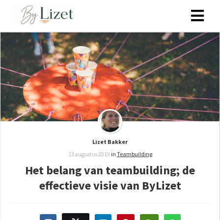
ngen
 policy
oneel
onele
Lizet Bakker
s zijn
kelijk om
13 augustus 2019
in
Teambuilding
bsite te
Het belang van teambuilding; de
ken. Ze
effectieve visie van ByLizet
 gebruikt
asisfuncties
der deze