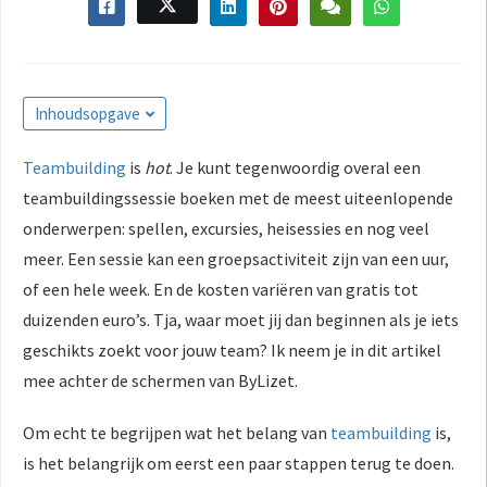
s kan de
e niet
oneren.
ieken
Inhoudsopgave
ische
Teambuilding
is
hot
. Je kunt tegenwoordig overal een
s worden
kt om
teambuildingssessie boeken met de meest uiteenlopende
em
onderwerpen: spellen, excursies, heisessies en nog veel
tie te
meer. Een sessie kan een groepsactiviteit zijn van een uur,
elen over
of een hele week. En de kosten variëren van gratis tot
drag van
duizenden euro’s. Tja, waar moet jij dan beginnen als je iets
zoeker op
geschikts zoekt voor jouw team? Ik neem je in dit artikel
site.
mee achter de schermen van ByLizet.
ing
ingcookies
Om echt te begrijpen wat het belang van
teambuilding
is,
 gebruikt
is het belangrijk om eerst een paar stappen terug te doen.
oekers te