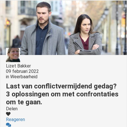
s kan de
e niet
oneren.
ieken
ische
s worden
kt om
em
tie te
Lizet Bakker
elen over
09 februari 2022
in
Weerbaarheid
drag van
zoeker op
Last van conflictvermijdend gedag?
site.
3 oplossingen om met confrontaties
om te gaan.
ing
Delen
ingcookies
 gebruikt
Reageren
oekers te