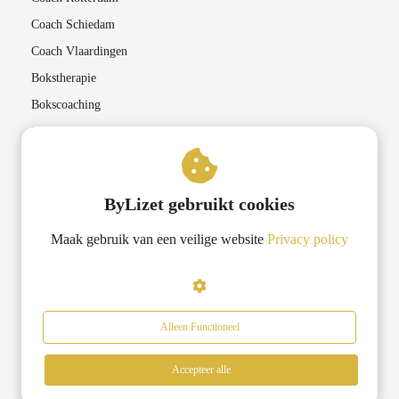
Coach Schiedam
Coach Vlaardingen
Bokstherapie
Bokscoaching
Lichaamsgerichte therapieën
Coaching in Rotterdam
ByLizet gebruikt cookies
Lifecoach Rotterdam
Maak gebruik van een veilige website
Privacy policy
Transformatiecoaching Rotterdam
Krachtgerichte coaching Rotterdam
Bokscoaching Rotterdam
Loopbaan coach Rotterdam
Alleen Functioneel
Accepteer alle