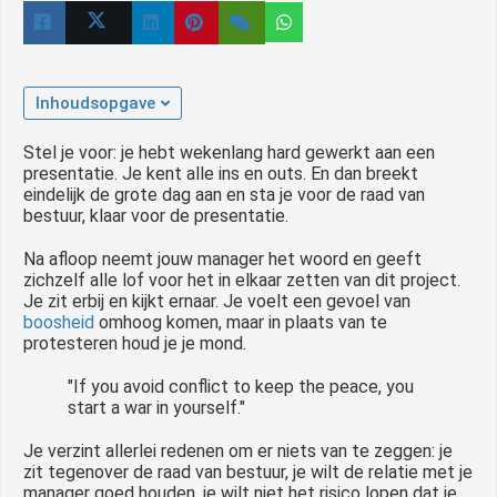
 op de
e. Hierdoor
 website-
ren
Inhoudsopgave
nte
Stel je voor: je hebt wekenlang hard gewerkt aan een
enties
presentatie. Je kent alle ins en outs. En dan breekt
gebaseerd
eindelijk de grote dag aan en sta je voor de raad van
 gedrag van
bestuur, klaar voor de presentatie.
ezoeker.
Na afloop neemt jouw manager het woord en geeft
zichzelf alle lof voor het in elkaar zetten van dit project.
Je zit erbij en kijkt ernaar. Je voelt een gevoel van
uren
boosheid
omhoog komen, maar in plaats van te
protesteren houd je je mond.
"If you avoid conflict to keep the peace, you
start a war in yourself."
Je verzint allerlei redenen om er niets van te zeggen: je
zit tegenover de raad van bestuur, je wilt de relatie met je
manager goed houden, je wilt niet het risico lopen dat je