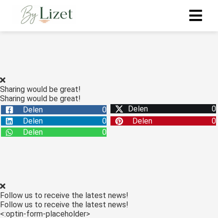
ngen
 policy
Sharing would be great!
Sharing would be great!
Delen
0
Delen
0
oneel
Delen
0
Delen
0
onele
Delen
0
s zijn
kelijk om
bsite te
ken. Ze
 gebruikt
Follow us to receive the latest news!
asisfuncties
Follow us to receive the latest news!
der deze
<:optin-form-placeholder>