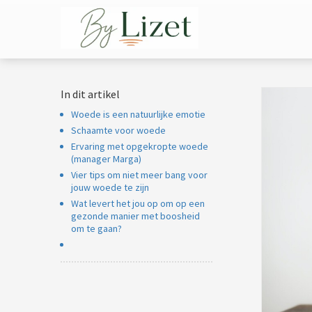
m anoniem
nformatie te
erzamelen over
et gedrag van een
ezoeker op de
In dit artikel
ebsite.
Woede is een natuurlijke emotie
arketing
Schaamte voor woede
arketingcookies
Ervaring met opgekropte woede
(manager Marga)
orden gebruikt
Vier tips om niet meer bang voor
m bezoekers te
jouw woede te zijn
olgen op de
Wat levert het jou op om op een
ebsite. Hierdoor
gezonde manier met boosheid
om te gaan?
unnen website-
igenaren relevante
dvertenties tonen
ebaseerd op het
edrag van deze