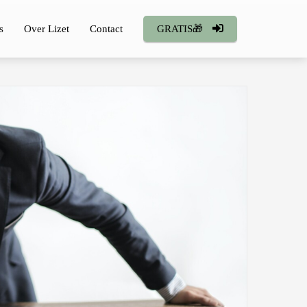
s
Over Lizet
Contact
GRATIS🎁