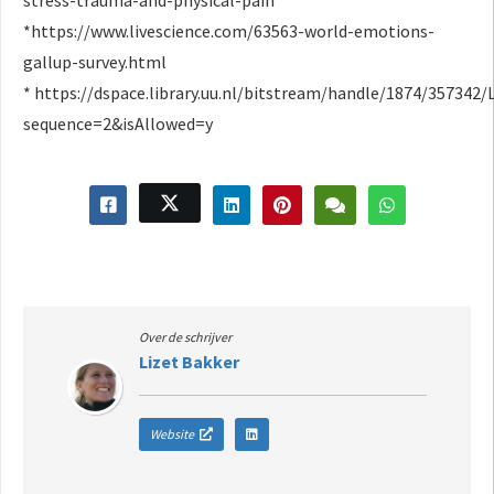
*https://www.livescience.com/63563-world-emotions-
gallup-survey.html
* https://dspace.library.uu.nl/bitstream/handle/1874/35734
sequence=2&isAllowed=y
Over de schrijver
Lizet Bakker
Website