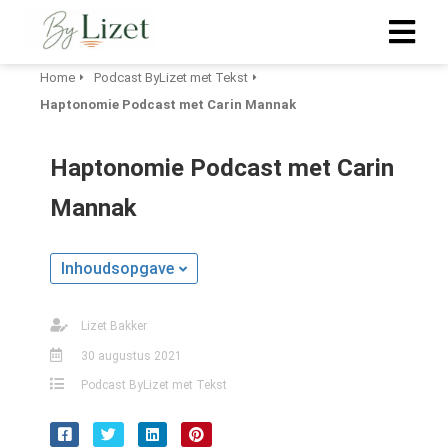
Home
Podcast ByLizet met Tekst
Haptonomie Podcast met Carin Mannak
ngen
 policy
Haptonomie Podcast met Carin
Mannak
oneel
onele
Inhoudsopgave
s zijn
kelijk om
Lizet Bakker
bsite te
30 augustus 2021
ken. Ze
 gebruikt
Podcast ByLizet met Tekst
asisfuncties
der deze