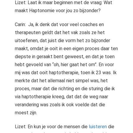
Lizet: Laat ik maar beginnen met de vraag: Wat
 op de
maakt Haptonomie voor jou zo bijzonder?
e. Hierdoor
 website-
Carin: Ja, ik denk dat voor veel coaches en
ren
therapeuten geldt dat het vak zoals ze het
nte
uitoefenen, dat juist die vorm het zo bijzonder
enties
gebaseerd
maakt, omdat je ooit in een eigen proces daar ten
 gedrag van
diepste in geraakt bent geweest, en dat je toen
ezoeker.
hebt gevoeld van “oh, hier gaat het om”. En voor
mij was dat ooit haptotherapie, toen ik 23 was. Ik
merkte dat het allemaal niet simpel was, het
uren
proces, maar dat die richting en die sturing die ik
via haptotherapie kreeg, dat dat de weg naar
verandering was zoals ik ook voelde dat die
moest zijn.
Lizet: En kun je voor de mensen die
luisteren
die