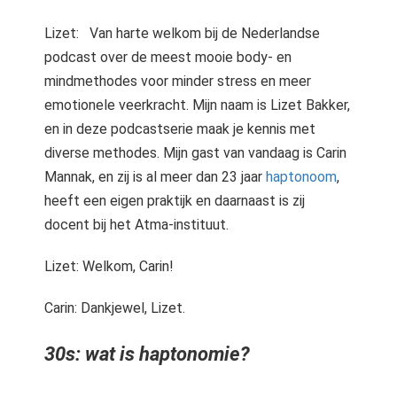
s kan de
e niet
Lizet: Van harte welkom bij de Nederlandse
oneren.
podcast over de meest mooie body- en
mindmethodes voor minder stress en meer
ieken
emotionele veerkracht. Mijn naam is Lizet Bakker,
ische
en in deze podcastserie maak je kennis met
s worden
diverse methodes. Mijn gast van vandaag is Carin
kt om
Mannak, en zij is al meer dan 23 jaar
haptonoom
,
em
tie te
heeft een eigen praktijk en daarnaast is zij
elen over
docent bij het Atma-instituut.
drag van
zoeker op
Lizet: Welkom, Carin!
site.
Carin: Dankjewel, Lizet.
ing
ingcookies
30s: wat is haptonomie?
 gebruikt
oekers te