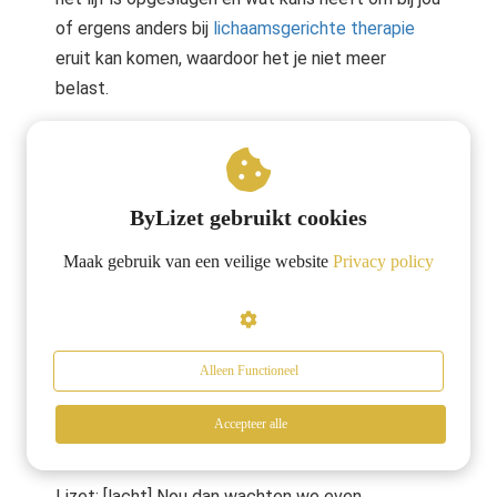
of ergens anders bij
lichaamsgerichte therapie
eruit kan komen, waardoor het je niet meer
belast.
Carin: Ja!
25m18s: Haptonomie is meer dan
ByLizet gebruikt cookies
de massagetafel
Maak gebruik van een veilige website
Privacy policy
Lizet: Mooi! Heb jij nog dingen waarvan je denkt,
hey dat hebben we nog helemaal niet benoemd
over haptonomie wat ik nog wel heel graag wil
Alleen Functioneel
zeggen?
Accepteer alle
Carin: Oh, vast! [lacht]
Lizet: [lacht] Nou dan wachten we even.